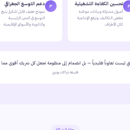
تحسين الكفاءة التشغيلية
دعم التوسع الجغرافي
٣
٢
أصول مشتركة وبيانات موحّدة
نموذج خفيف قابل للتكرار يتيح
تخفض التكاليف وترفع الإنتاجية
التوسع في المدن الرئيسية
لكل الأطراف.
والثانوية والأسواق الإقليمية.
ني ليست تعاوناً تقليدياً — بل انضمام إلى منظومة تجعل كل شريك أقوى مما لو
فلسفة شراكات وديني
رحلة الشراكة